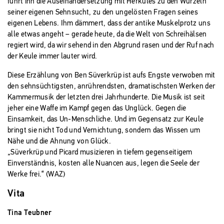
führt ihn die Auseinandersetzung mit Herkules zu den Wurzeln
seiner eigenen Sehnsucht, zu den ungelösten Fragen seines
eigenen Lebens. Ihm dämmert, dass der antike Muskelprotz uns
alle etwas angeht – gerade heute, da die Welt von Schreihälsen
regiert wird, da wir sehend in den Abgrund rasen und der Ruf nach
der Keule immer lauter wird.
Diese Erzählung von Ben Süverkrüp ist aufs Engste verwoben mit
den sehnsüchtigsten, anrührendsten, dramatischsten Werken der
Kammermusik der letzten drei Jahrhunderte. Die Musik ist seit
jeher eine Waffe im Kampf gegen das Unglück. Gegen die
Einsamkeit, das Un-Menschliche. Und im Gegensatz zur Keule
bringt sie nicht Tod und Vernichtung, sondern das Wissen um
Nähe und die Ahnung von Glück.
„Süverkrüp und Picard musizieren in tiefem gegenseitigem
Einverständnis, kosten alle Nuancen aus, legen die Seele der
Werke frei.“ (WAZ)
Vita
Tina Teubner