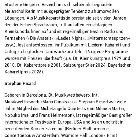
Studierte Geigerin. Bezeichnet sich selber als begnadete
Melancholikerin mit ausgeprägter Tendenz zu humorvollen
Lösungen. Als Musikkabarettistin bereist sie seit vielen Jahren
den deutschen Sprachraum, tritt auf allen einschlägigen
Kleinkunstbühnen auf und ist regelmäßiger Gast in Radio und
Fernsehen (»Die Anstalt«, »Ladies Night«, »Mitternachtsspitzen«
usw.), fest entschlossen, ihr Publikum mit Liedern, Kabarett und
Unfug zu beglücken. Und wachzurütteln. 16 eigene Programme
wurden mit Preisen überhäuft (u.a. Dt. Kleinkunstpreis 1999 und
2010, Dt. Kabarettpreis 2001, Salzburger Stier 2024, Bayerischer
Kabarettpreis 2026).
Stephan Picard
Geboren in Barcelona. Dt. Musikwettbewerb, Int.
Musikwettbewerb »Maria Canals« u.a. Stephan Picard war viele
Jahre Mitglied des Michelangelo Quartetts (mit Mihaela Martin,
Nobuko Imai und Frans Helmerson), ist regelmäßiger Gast großer
internationaler Festivals in Europa, USA und Asien und tritt in
bedeutenden Konzertsälen auf (Berliner Philharmonie,
Concertgebouw Amsterdam, Wigmore Hall London). Er ist