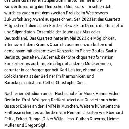
das Elaia Quartett ein Stipendium mit Aufnahme in die
Konzertförderung des Deutschen Musikrats. Im selben Jahr
wurde es zudem mit dem zweiten Preis beim Wettbewerb
Zukunftsklang Award ausgezeichnet. Seit 2023 ist das Quartett
Mitglied im italienischen Fördernetzwerk Le Dimore del Quartetto
und Stipendiaten-Ensemble der Jeunesses Musicales
Deutschland. Das Quartett hatte im Mai 2023 die Möglichkeit,
intensiv mit dem Kronos Quartet zusammenzuarbeiten und
gemeinsam mit diesem zwei Konzerte im Pierre Boulez Saal in
Berlin zu gestalten. Außerhalb der Streichquartettformation
konzertiert es auch regelmäßig mit anderen Musiker:innen,
darunter in der Vergangenheit Karl Leister, ehemaliger
Soloklarinettist der Berliner Philharmoniker, und
Barockspezialist und Cellist Christophe Coin.
Nach einem Studium an der Hochschule für Musik Hanns Eisler
Berlin bei Prof. Wolfgang Redik studiert das Quartett nun beim
Quatuor Ebène an der HMTM in München. Weitere künstlerische
Einflüsse erhielt es außerdem von Persönlichkeiten wie Eberhard
Feltz, Eckart Runge, Oliver Wille, Jean-Guihen Queyras, Heime
Müller und Gregor Sigl.